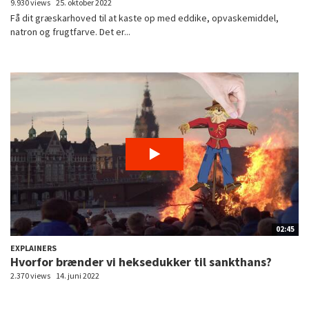
9.930 views
25. oktober 2022
Få dit græskarhoved til at kaste op med eddike, opvaskemiddel,
natron og frugtfarve. Det er...
02:45
EXPLAINERS
Hvorfor brænder vi heksedukker til sankthans?
2.370 views
14. juni 2022