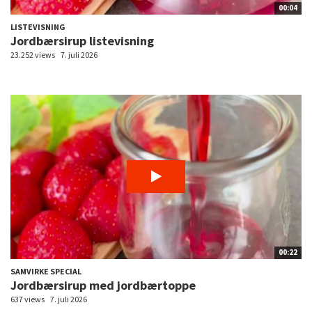
00:04
LISTEVISNING
Jordbærsirup listevisning
23.252 views
7. juli 2026
00:22
SAMVIRKE SPECIAL
Jordbærsirup med jordbærtoppe
637 views
7. juli 2026