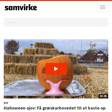
Toggl
naviga
Home
01:45
DIY
Halloween-sjov: Få græskarhovedet til at kaste op