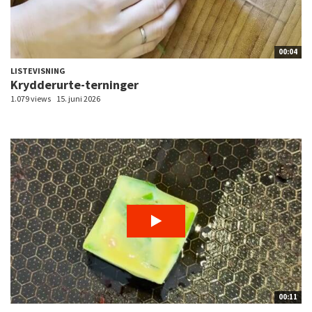
00:04
LISTEVISNING
Krydderurte-terninger
1.079 views
15. juni 2026
00:11