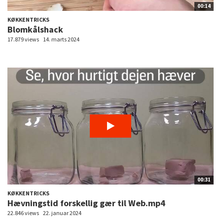
00:14
KØKKENTRICKS
Blomkålshack
17.879 views
14. marts 2024
00:31
KØKKENTRICKS
Hævningstid forskellig gær til Web.mp4
22.846 views
22. januar 2024