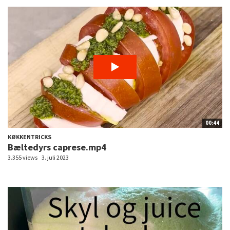
00:44
KØKKENTRICKS
Bæltedyrs caprese.mp4
3.355 views
3. juli 2023