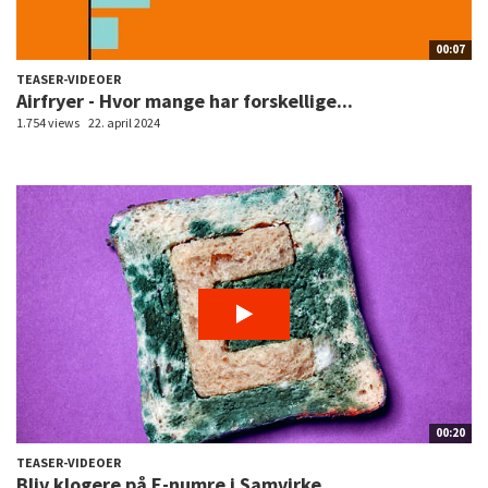
00:07
TEASER-VIDEOER
Airfryer - Hvor mange har forskellige...
1.754 views
22. april 2024
00:20
TEASER-VIDEOER
Bliv klogere på E-numre i Samvirke