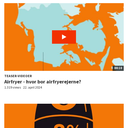
00:10
TEASER-VIDEOER
Airfryer - hvor bor airfryerejerne?
1.319 views
22. april 2024