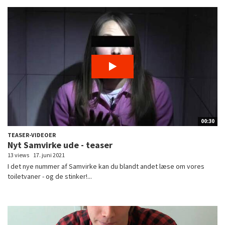
00:30
TEASER-VIDEOER
Nyt Samvirke ude - teaser
13 views
17. juni 2021
I det nye nummer af Samvirke kan du blandt andet læse om vores
toiletvaner - og de stinker!...