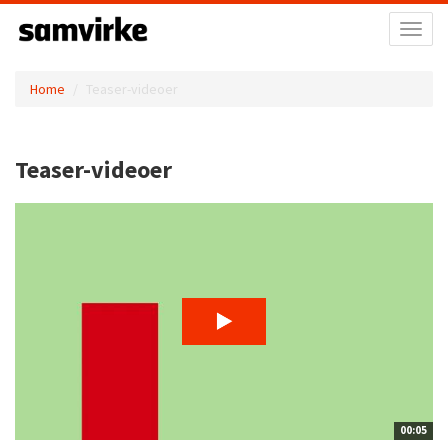
Toggl
naviga
Home
Teaser-videoer
Teaser-videoer
00:05