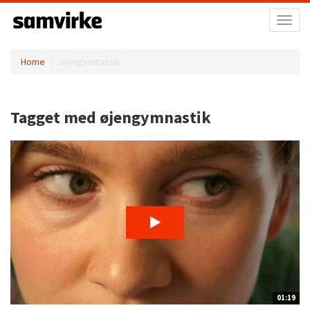
Toggl
naviga
Home
øjengymnastik
Tagget med øjengymnastik
01:19