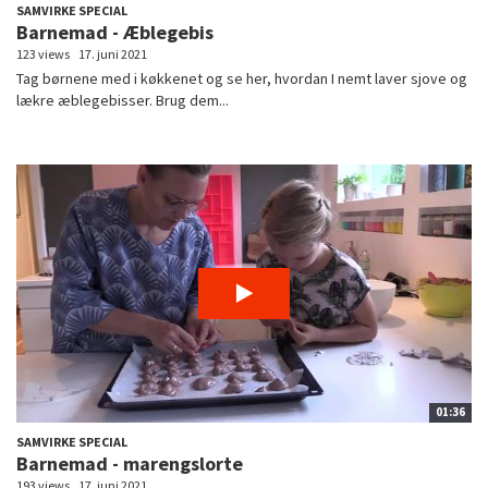
SAMVIRKE SPECIAL
Barnemad - Æblegebis
123 views
17. juni 2021
Tag børnene med i køkkenet og se her, hvordan I nemt laver sjove og
lækre æblegebisser. Brug dem...
01:36
SAMVIRKE SPECIAL
Barnemad - marengslorte
193 views
17. juni 2021