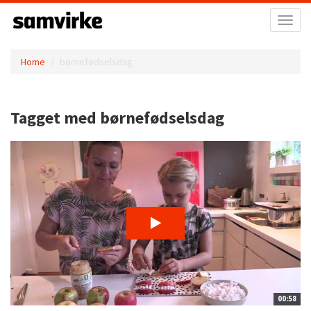
Toggl
naviga
Home
børnefødselsdag
Tagget med børnefødselsdag
00:58