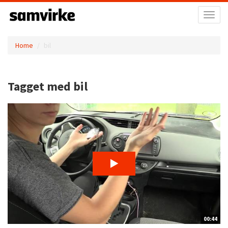
Toggl
naviga
Home
bil
Tagget med bil
00:44