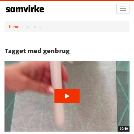
Toggl
naviga
Home
genbrug
Tagget med genbrug
00:40