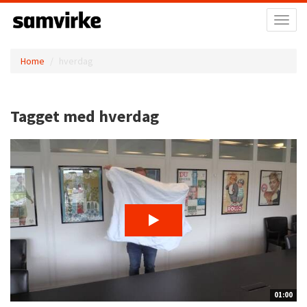
Toggl
naviga
Home
hverdag
Tagget med hverdag
01:00