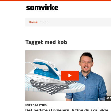
Home
køb
Tagget med køb
02:
HVERDAGSTIPS
Det bedste strygejern: 6 ting du skal vide,