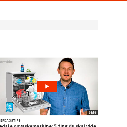
03:56
VERDAGSTIPS
edste opvaskemaskine: 5 ting du skal vide,