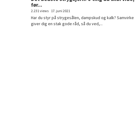
før...
2.231 views
17. juni 2021
Har du styr på strygesålen, dampskud og kalk? Samvirke
giver dig en stak gode råd, så du ved,...