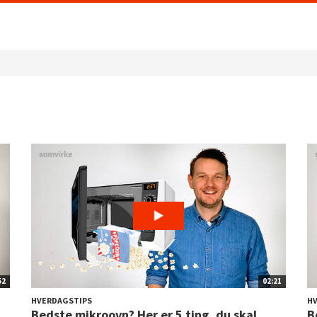
52
02:21
HVERDAGSTIPS
H
Bedste mikroovn? Her er 5 ting, du skal
B