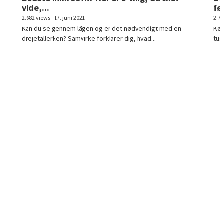
vide,...
fø
2.682 views
17. juni 2021
2.
Kan du se gennem lågen og er det nødvendigt med en
Kø
drejetallerken? Samvirke forklarer dig, hvad...
tu