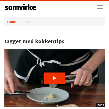
Toggl
naviga
Home
køkkentips
Tagget med køkkentips
00:45