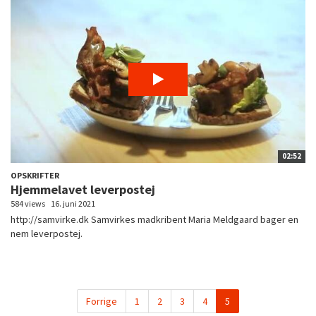
02:52
OPSKRIFTER
Hjemmelavet leverpostej
584 views
16. juni 2021
http://samvirke.dk Samvirkes madkribent Maria Meldgaard bager en
nem leverpostej.
Forrige
1
2
3
4
5