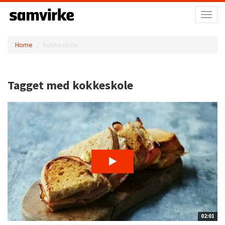
Toggl
naviga
Home
kokkeskole
Tagget med kokkeskole
02:01