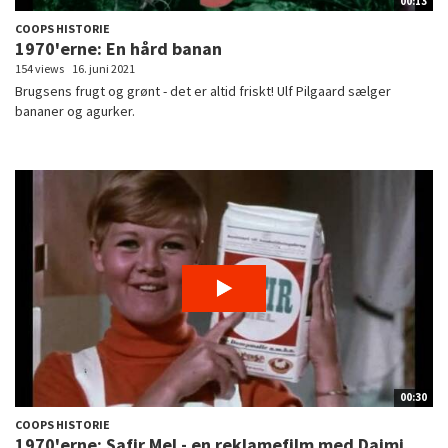
00:13
COOPS HISTORIE
1970'erne: En hård banan
154 views
16. juni 2021
Brugsens frugt og grønt - det er altid friskt! Ulf Pilgaard sælger
bananer og agurker.
00:30
COOPS HISTORIE
1970'erne: Safir Mel - en reklamefilm med Daimi