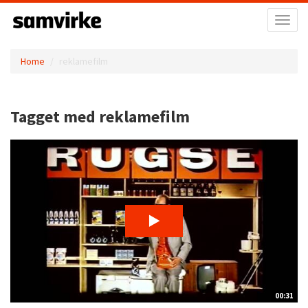
Toggl
naviga
Home
reklamefilm
Tagget med reklamefilm
00:31