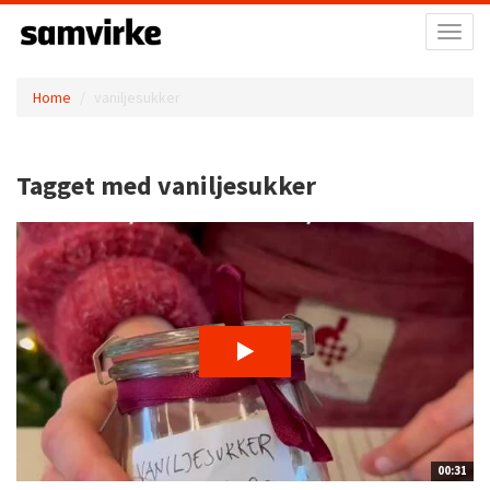
Toggl
naviga
Home
vaniljesukker
Tagget med vaniljesukker
00:31