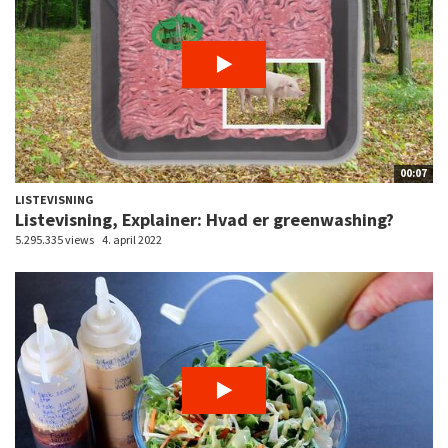
00:07
LISTEVISNING
Listevisning, Explainer: Hvad er greenwashing?
5.295.335 views
4. april 2022