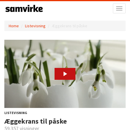
Toggl
naviga
Home
Listevisning
Æggekrans til påske
LISTEVISNING
Æggekrans til påske
59.357 visninger