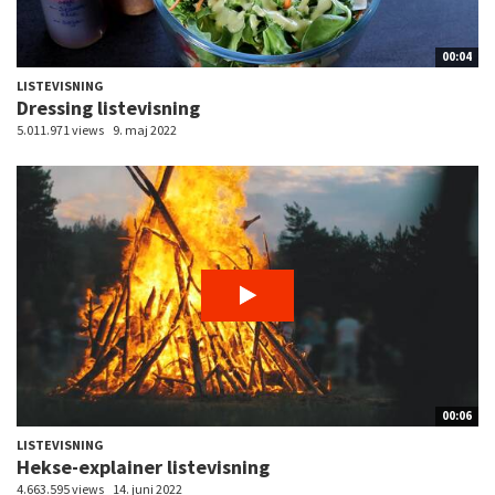
00:04
LISTEVISNING
Dressing listevisning
5.011.971 views
9. maj 2022
00:06
LISTEVISNING
Hekse-explainer listevisning
4.663.595 views
14. juni 2022