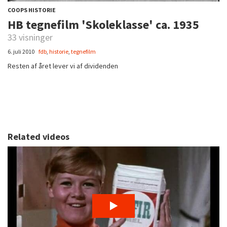
COOPS HISTORIE
HB tegnefilm 'Skoleklasse' ca. 1935
33 visninger
6. juli 2010
fdb
,
historie
,
tegnefilm
Resten af året lever vi af dividenden
Related videos