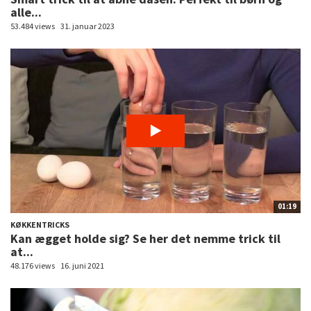
alle...
53.484 views
31. januar 2023
01:19
KØKKENTRICKS
Kan ægget holde sig? Se her det nemme trick til
at...
48.176 views
16. juni 2021