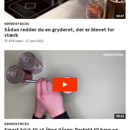
00:47
KØKKENTRICKS
Sådan redder du en gryderet, der er blevet for
stærk
57.074 views
17. juni 2021
00:22
KØKKENTRICKS
Smart trick til at åbne dåsen: Perfekt til børn og