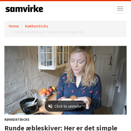
Toggl
naviga
Home
Køkkentricks
Runde æbleskiver: Her er det simple tip
KØKKENTRICKS
Runde æbleskiver: Her er det simple