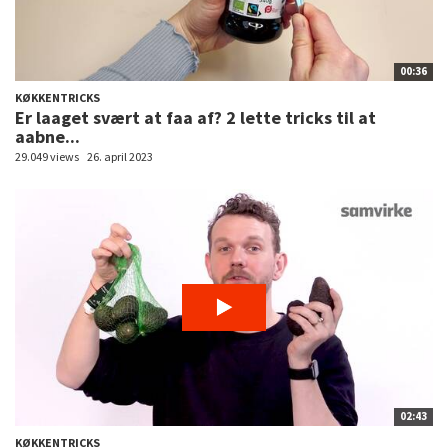
00:36
KØKKENTRICKS
Er laaget svært at faa af? 2 lette tricks til at
aabne...
29.049 views
26. april 2023
02:43
KØKKENTRICKS