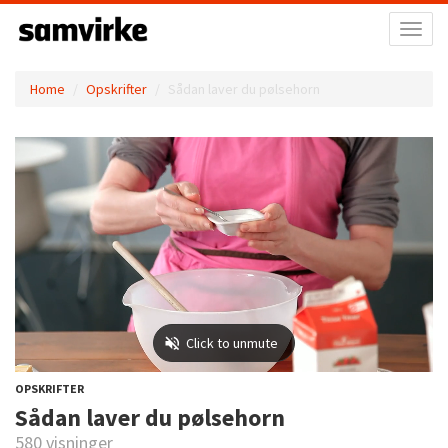
Toggl
naviga
Home
Opskrifter
Sådan laver du pølsehorn
OPSKRIFTER
Sådan laver du pølsehorn
580 visninger