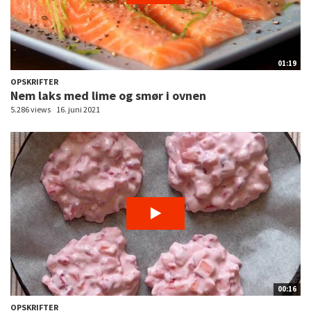
01:19
OPSKRIFTER
Nem laks med lime og smør i ovnen
5.286 views
16. juni 2021
00:16
OPSKRIFTER