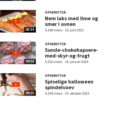
OPSKRIFTER
Nem laks med lime og
smør i ovnen
01:19
5.286 views
16. juni 2021
OPSKRIFTER
Sunde-chokohapsere-
med-skyr-og-frugt
00:16
5.252 views
16. januar 2024
OPSKRIFTER
Spiselige halloween
spindelvaev
00:21
5.200 views
25. oktober 2023