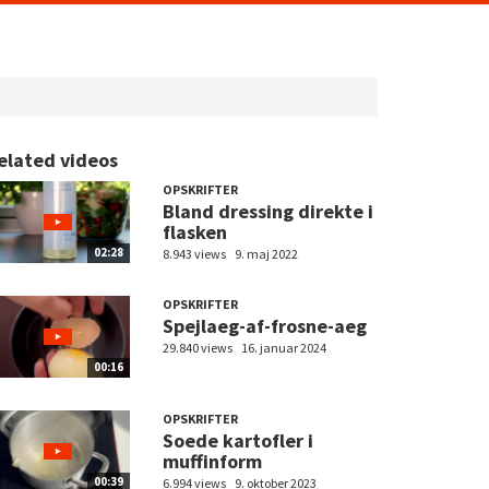
elated videos
OPSKRIFTER
Bland dressing direkte i
flasken
02:28
8.943 views
9. maj 2022
OPSKRIFTER
Spejlaeg-af-frosne-aeg
29.840 views
16. januar 2024
00:16
OPSKRIFTER
Soede kartofler i
muffinform
00:39
6.994 views
9. oktober 2023