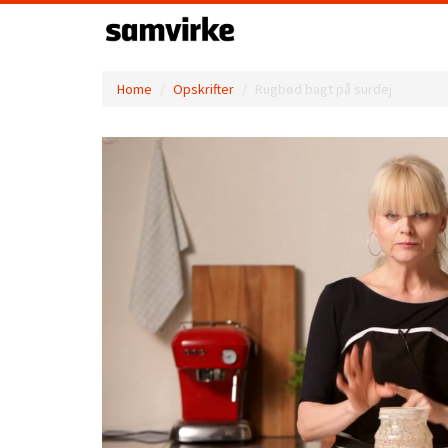
Home
Opskrifter
Rugbød bagt på surdej