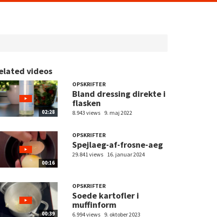
elated videos
OPSKRIFTER
Bland dressing direkte i
flasken
02:28
8.943 views
9. maj 2022
OPSKRIFTER
Spejlaeg-af-frosne-aeg
29.841 views
16. januar 2024
00:16
OPSKRIFTER
Soede kartofler i
muffinform
00:39
6.994 views
9. oktober 2023