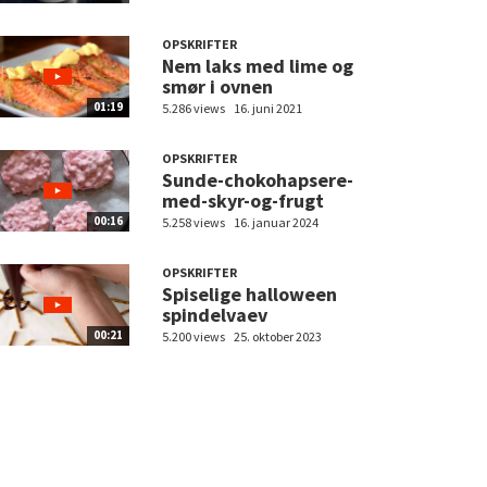
OPSKRIFTER
Nem laks med lime og
smør i ovnen
01:19
5.286 views
16. juni 2021
OPSKRIFTER
Sunde-chokohapsere-
med-skyr-og-frugt
00:16
5.258 views
16. januar 2024
OPSKRIFTER
Spiselige halloween
spindelvaev
00:21
5.200 views
25. oktober 2023