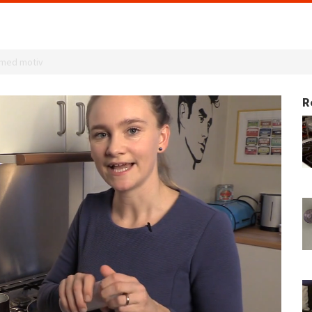
 med motiv
R