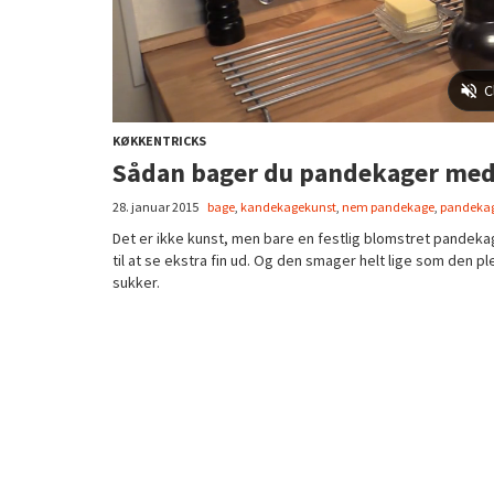
KØKKENTRICKS
Sådan bager du pandekager med
28. januar 2015
bage
,
kandekagekunst
,
nem pandekage
,
pandeka
Det er ikke kunst, men bare en festlig blomstret pandekag
til at se ekstra fin ud. Og den smager helt lige som den p
sukker.