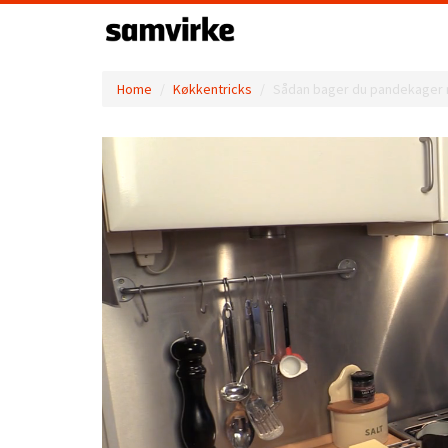
Home
Køkkentricks
Sådan bager du pandekager