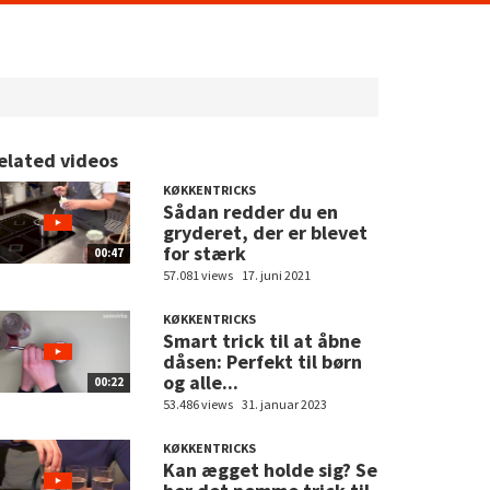
elated videos
KØKKENTRICKS
Sådan redder du en
gryderet, der er blevet
for stærk
00:47
57.081 views
17. juni 2021
KØKKENTRICKS
Smart trick til at åbne
dåsen: Perfekt til børn
og alle...
00:22
53.486 views
31. januar 2023
KØKKENTRICKS
Kan ægget holde sig? Se