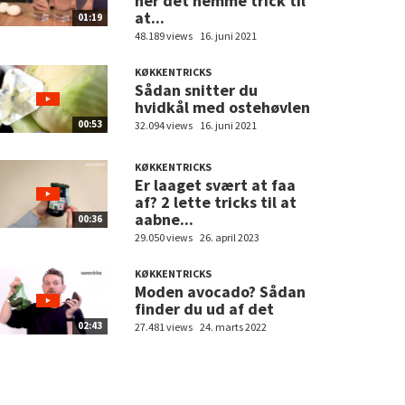
her det nemme trick til
at...
01:19
48.189 views
16. juni 2021
KØKKENTRICKS
Sådan snitter du
hvidkål med ostehøvlen
00:53
32.094 views
16. juni 2021
KØKKENTRICKS
Er laaget svært at faa
af? 2 lette tricks til at
aabne...
00:36
29.050 views
26. april 2023
KØKKENTRICKS
Moden avocado? Sådan
finder du ud af det
02:43
27.481 views
24. marts 2022