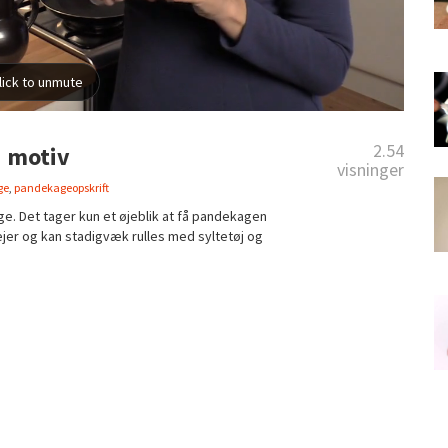
2.54
 motiv
visninger
ge
,
pandekageopskrift
e. Det tager kun et øjeblik at få pandekagen
lejer og kan stadigvæk rulles med syltetøj og