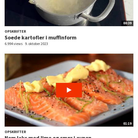
00:39
OPSKRIFTER
Soede kartofler i muffinform
6.994 views
9. oktober 2023
01:19
OPSKRIFTER
Nem laks med lime og smør i ovnen