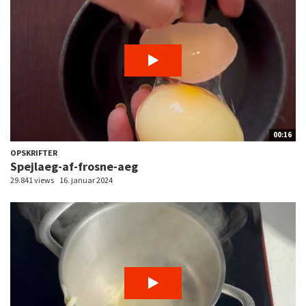
00:16
OPSKRIFTER
Spejlaeg-af-frosne-aeg
29.841 views
16. januar 2024