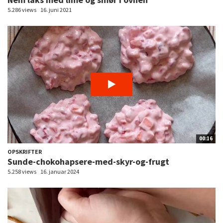
5.286 views
16. juni 2021
00:16
OPSKRIFTER
Sunde-chokohapsere-med-skyr-og-frugt
5.258 views
16. januar 2024