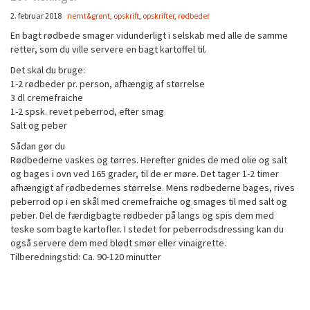
2. februar 2018
nemt&grønt
,
opskrift
,
opskrifter
,
rødbeder
En bagt rødbede smager vidunderligt i selskab med alle de samme
retter, som du ville servere en bagt kartoffel til.
Det skal du bruge:
1-2 rødbeder pr. person, afhængig af størrelse
3 dl cremefraiche
1-2 spsk. revet peberrod, efter smag
Salt og peber
Sådan gør du
Rødbederne vaskes og tørres. Herefter gnides de med olie og salt
og bages i ovn ved 165 grader, til de er møre. Det tager 1-2 timer
afhængigt af rødbedernes størrelse. Mens rødbederne bages, rives
peberrod op i en skål med cremefraiche og smages til med salt og
peber. Del de færdigbagte rødbeder på langs og spis dem med
teske som bagte kartofler. I stedet for peberrodsdressing kan du
også servere dem med blødt smør eller vinaigrette.
Tilberedningstid: Ca. 90-120 minutter