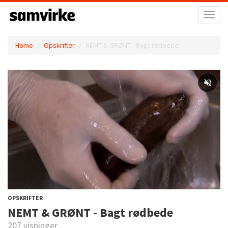
Toggl
naviga
Home
Opskrifter
NEMT & GRØNT - Bagt rødbede
OPSKRIFTER
NEMT & GRØNT - Bagt rødbede
207 visninger