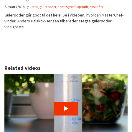
6. marts 2018
gulerod
,
gulerødder
,
nemt&grønt
,
opskrift
,
opskrifter
Gulerødder går godt til det hele. Se i videoen, hvordan MasterChef-
vinder, Anders Halskov-Jensen tilbereder stegte gulerødder i
vinaigrette.
Related videos