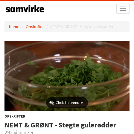
Toggl
naviga
Home
Opskrifter
NEMT & GRØNT - Stegte gulerødder
OPSKRIFTER
NEMT & GRØNT - Stegte gulerødder
292 visninger