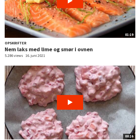
01:19
OPSKRIFTER
Nem laks med lime og smør i ovnen
5.286 views
16. juni 2021
00:16