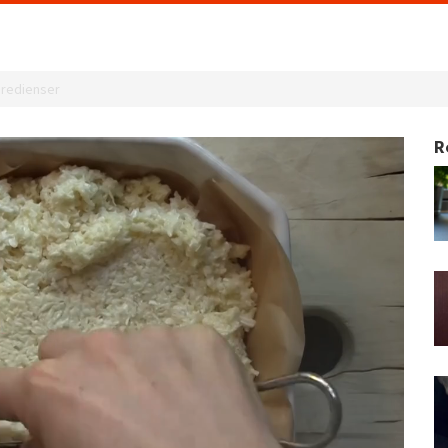
gredienser
R