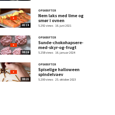
OPSKRIFTER
Nem laks med lime og
smør i ovnen
01:19
5.292 views
16. juni 2021
OPSKRIFTER
Sunde-chokohapsere-
med-skyr-og-frugt
00:16
5.258 views
16. januar 2024
OPSKRIFTER
Spiselige halloween
spindelvaev
00:21
5.200 views
25. oktober 2023