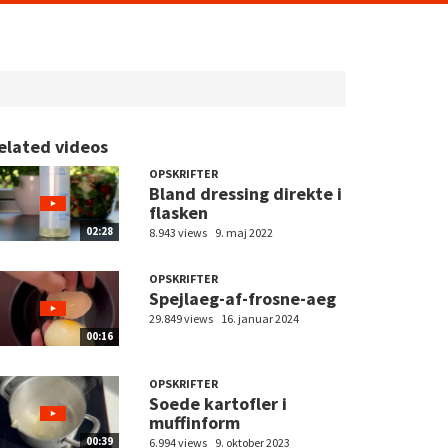
elated videos
OPSKRIFTER
Bland dressing direkte i
flasken
02:28
8.943 views
9. maj 2022
OPSKRIFTER
Spejlaeg-af-frosne-aeg
29.849 views
16. januar 2024
00:16
OPSKRIFTER
Soede kartofler i
muffinform
00:39
6.994 views
9. oktober 2023