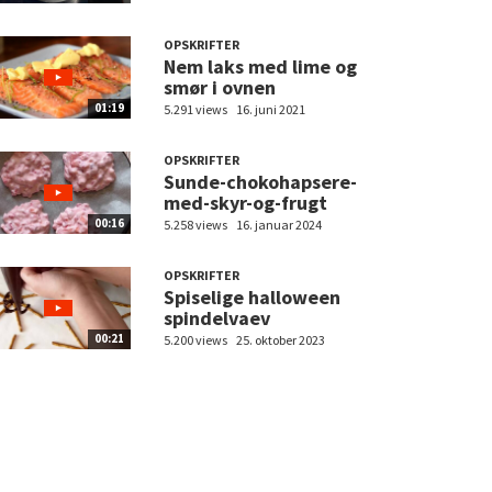
OPSKRIFTER
Nem laks med lime og
smør i ovnen
01:19
5.291 views
16. juni 2021
OPSKRIFTER
Sunde-chokohapsere-
med-skyr-og-frugt
00:16
5.258 views
16. januar 2024
OPSKRIFTER
Spiselige halloween
spindelvaev
00:21
5.200 views
25. oktober 2023