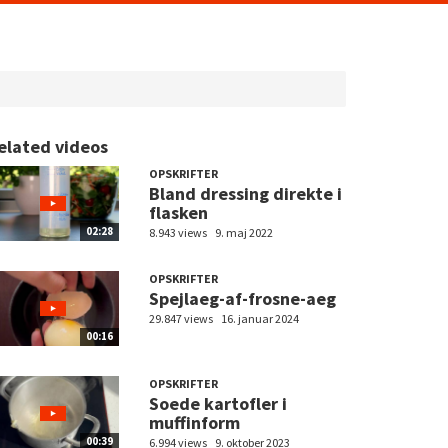
elated videos
OPSKRIFTER
Bland dressing direkte i
flasken
02:28
8.943 views
9. maj 2022
OPSKRIFTER
Spejlaeg-af-frosne-aeg
29.847 views
16. januar 2024
00:16
OPSKRIFTER
Soede kartofler i
muffinform
00:39
6.994 views
9. oktober 2023