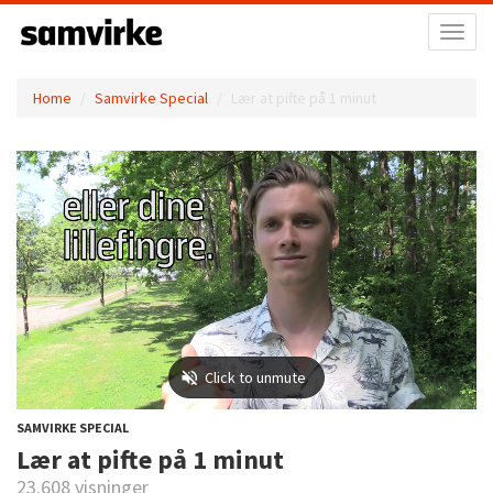
Toggl
naviga
Home
Samvirke Special
Lær at pifte på 1 minut
SAMVIRKE SPECIAL
Lær at pifte på 1 minut
23.608 visninger