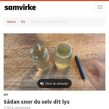
Toggl
naviga
Home
DIY
Sådan snor du selv dit lys
DIY
Sådan snor du selv dit lys
2.974 visninger