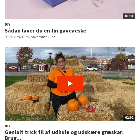
01:31
DIY
Sådan laver du en fin gaveaeske
9.826 views
25. november 2022
02:02
DIY
Genialt trick til at udhule og udskære græskar:
Brug...