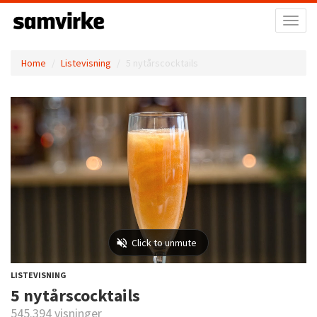
Toggl
naviga
Home
Listevisning
5 nytårscocktails
LISTEVISNING
5 nytårscocktails
545.394 visninger