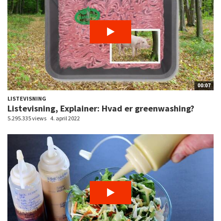
00:07
LISTEVISNING
Listevisning, Explainer: Hvad er greenwashing?
5.295.335 views
4. april 2022