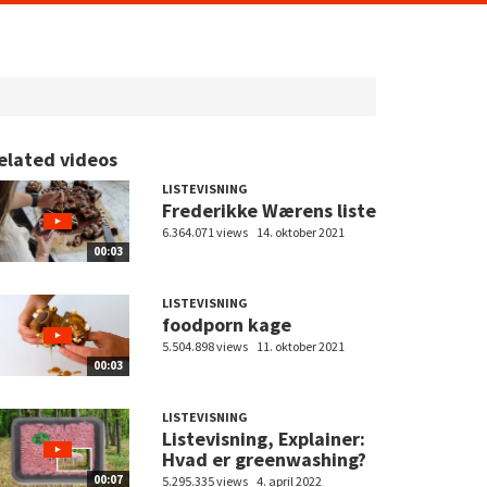
elated videos
LISTEVISNING
Frederikke Wærens liste
6.364.071 views
14. oktober 2021
00:03
LISTEVISNING
foodporn kage
5.504.898 views
11. oktober 2021
00:03
LISTEVISNING
Listevisning, Explainer:
Hvad er greenwashing?
00:07
5.295.335 views
4. april 2022