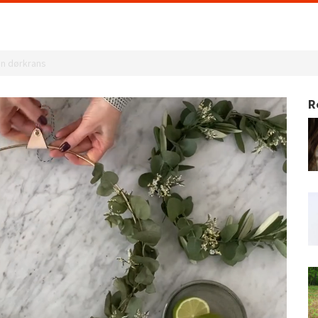
en dørkrans
R