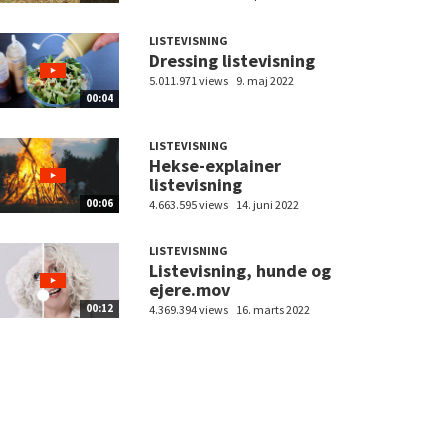
LISTEVISNING
Dressing listevisning
5.011.971 views
9. maj 2022
00:04
LISTEVISNING
Hekse-explainer
listevisning
00:06
4.663.595 views
14. juni 2022
LISTEVISNING
Listevisning, hunde og
ejere.mov
00:12
4.369.394 views
16. marts 2022