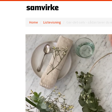
Home
Listevisning
Gør-det-selv - sådan laver du 