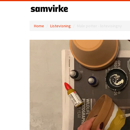
Home
Listevisning
Male potter - listevisingny