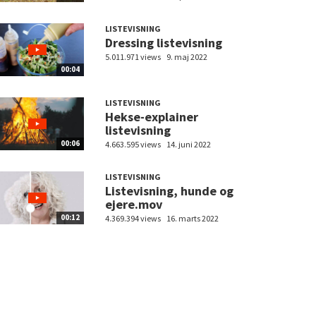
LISTEVISNING
Dressing listevisning
5.011.971 views
9. maj 2022
00:04
LISTEVISNING
Hekse-explainer
listevisning
00:06
4.663.595 views
14. juni 2022
LISTEVISNING
Listevisning, hunde og
ejere.mov
00:12
4.369.394 views
16. marts 2022