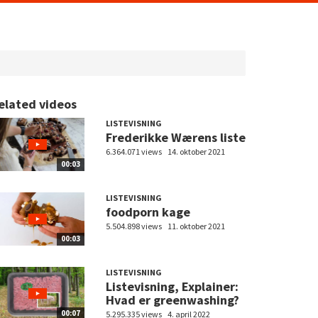
elated videos
LISTEVISNING
Frederikke Wærens liste
6.364.071 views
14. oktober 2021
00:03
LISTEVISNING
foodporn kage
5.504.898 views
11. oktober 2021
00:03
LISTEVISNING
Listevisning, Explainer:
Hvad er greenwashing?
00:07
5.295.335 views
4. april 2022