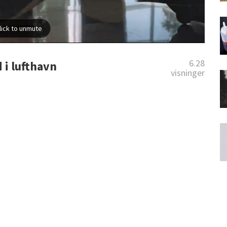
6.28
 i lufthavn
visninger