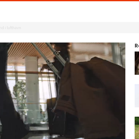
d i lufthavn
R