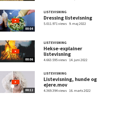
LISTEVISNING
Dressing listevisning
5.011.971 views
9. maj 2022
00:04
LISTEVISNING
Hekse-explainer
listevisning
00:06
4.663.595 views
14. juni 2022
LISTEVISNING
Listevisning, hunde og
ejere.mov
00:12
4.369.394 views
16. marts 2022