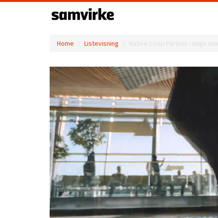
Home
Listevisning
Native Coop Partner - unge man