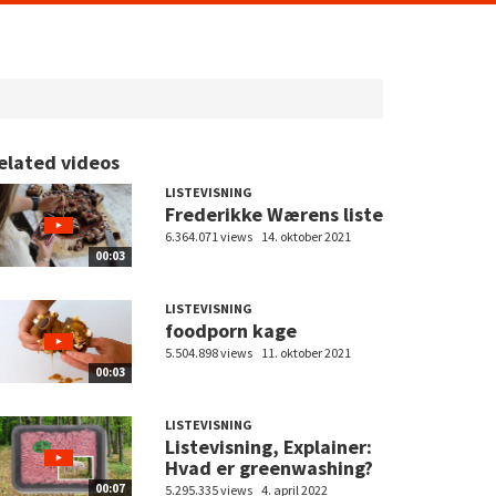
elated videos
LISTEVISNING
Frederikke Wærens liste
6.364.071 views
14. oktober 2021
00:03
LISTEVISNING
foodporn kage
5.504.898 views
11. oktober 2021
00:03
LISTEVISNING
Listevisning, Explainer:
Hvad er greenwashing?
00:07
5.295.335 views
4. april 2022