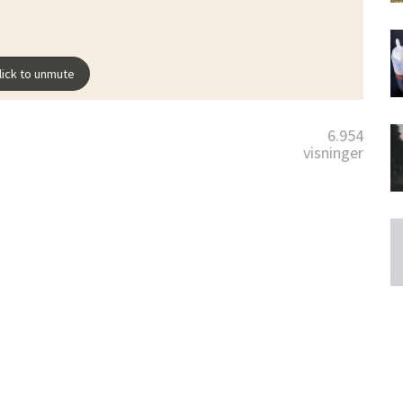
6.954
visninger