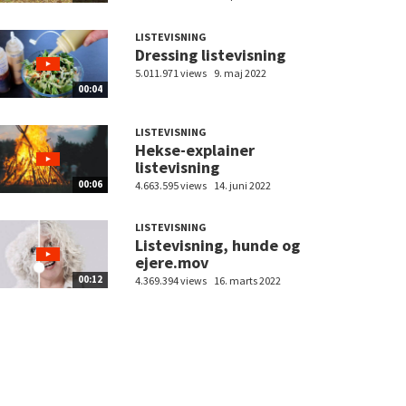
LISTEVISNING
Dressing listevisning
5.011.971 views
9. maj 2022
00:04
LISTEVISNING
Hekse-explainer
listevisning
00:06
4.663.595 views
14. juni 2022
LISTEVISNING
Listevisning, hunde og
ejere.mov
00:12
4.369.394 views
16. marts 2022