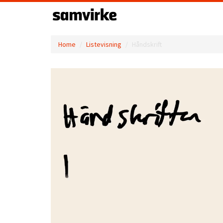
Home
Listevisning
Håndskrift