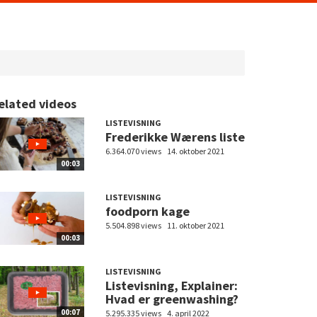
elated videos
LISTEVISNING
Frederikke Wærens liste
6.364.070 views
14. oktober 2021
00:03
LISTEVISNING
foodporn kage
5.504.898 views
11. oktober 2021
00:03
LISTEVISNING
Listevisning, Explainer:
Hvad er greenwashing?
00:07
5.295.335 views
4. april 2022