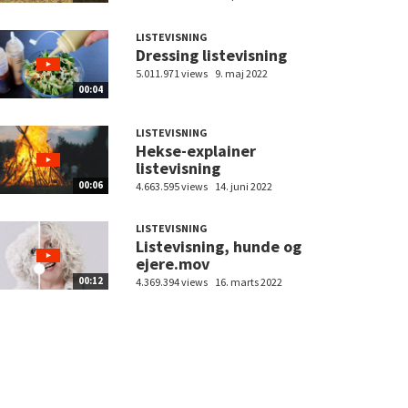
LISTEVISNING
Dressing listevisning
5.011.971 views
9. maj 2022
00:04
LISTEVISNING
Hekse-explainer
listevisning
00:06
4.663.595 views
14. juni 2022
LISTEVISNING
Listevisning, hunde og
ejere.mov
00:12
4.369.394 views
16. marts 2022