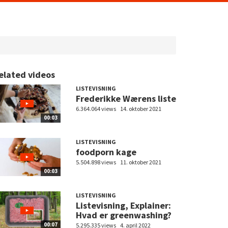
elated videos
LISTEVISNING
Frederikke Wærens liste
6.364.064 views
14. oktober 2021
00:03
LISTEVISNING
foodporn kage
5.504.898 views
11. oktober 2021
00:03
LISTEVISNING
Listevisning, Explainer:
Hvad er greenwashing?
00:07
5.295.335 views
4. april 2022