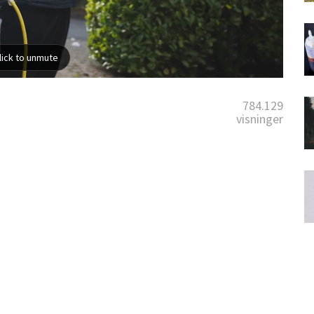
784.129
visninger