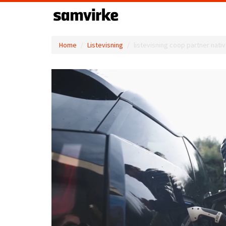
Home
Listevisning
listevisning coop partner nati