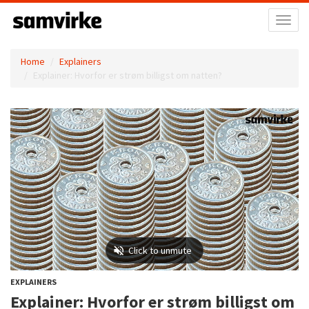
Toggl
naviga
Home
Explainers
Explainer: Hvorfor er strøm billigst om natten?
EXPLAINERS
Explainer: Hvorfor er strøm billigst om