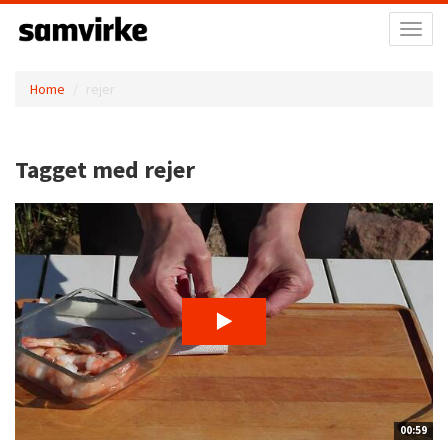
Toggl
naviga
Home
rejer
Tagget med rejer
00:59