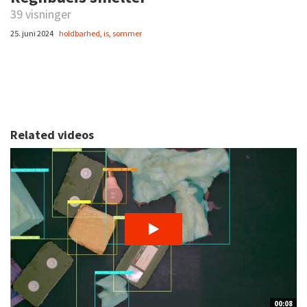
39 visninger
25. juni 2024
holdbarhed
,
is
,
sommer
Related videos
00:08