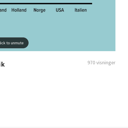
970 visninger
ik