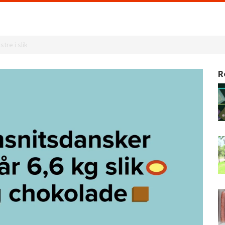
re i slik
R