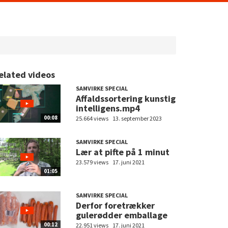
elated videos
SAMVIRKE SPECIAL
Affaldssortering kunstig
intelligens.mp4
00:08
25.664 views
13. september 2023
SAMVIRKE SPECIAL
Lær at pifte på 1 minut
23.579 views
17. juni 2021
01:05
SAMVIRKE SPECIAL
Derfor foretrækker
gulerødder emballage
00:12
22.951 views
17. juni 2021