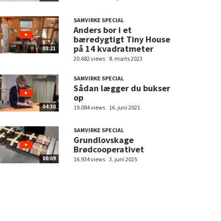
SAMVIRKE SPECIAL
Anders bor i et
bæredygtigt Tiny House
på 14 kvadratmeter
03:21
20.682 views
8. marts 2023
SAMVIRKE SPECIAL
Sådan lægger du bukser
op
04:30
19.084 views
16. juni 2021
SAMVIRKE SPECIAL
Grundlovskage
Brødcooperativet
00:09
16.934 views
3. juni 2025