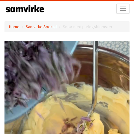
Toggl
naviga
Home
Samvirke Special
Smør med purløgsblomster