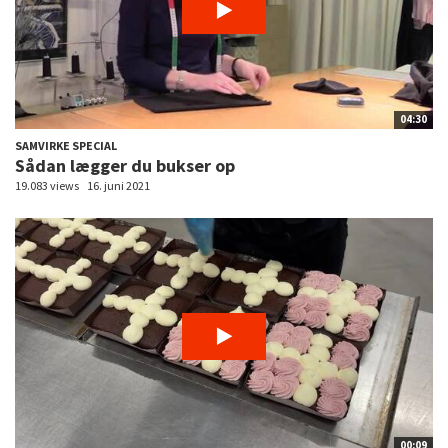
04:30
SAMVIRKE SPECIAL
Sådan lægger du bukser op
19.083 views
16. juni 2021
00:09