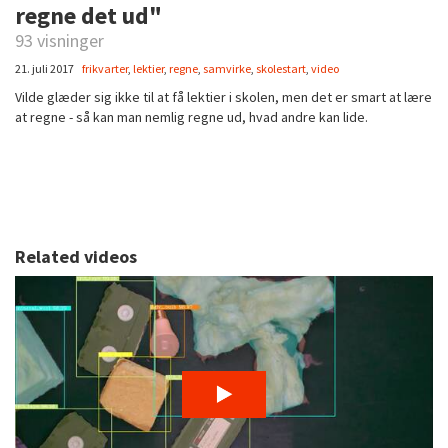
regne det ud"
93 visninger
21. juli 2017
frikvarter
,
lektier
,
regne
,
samvirke
,
skolestart
,
video
Vilde glæder sig ikke til at få lektier i skolen, men det er smart at lære
at regne - så kan man nemlig regne ud, hvad andre kan lide.
Related videos