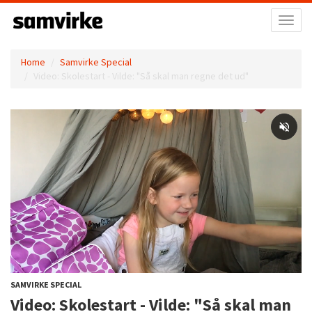
Toggl
naviga
Home
Samvirke Special
Video: Skolestart - Vilde: "Så skal man regne det ud"
SAMVIRKE SPECIAL
Video: Skolestart - Vilde: "Så skal man