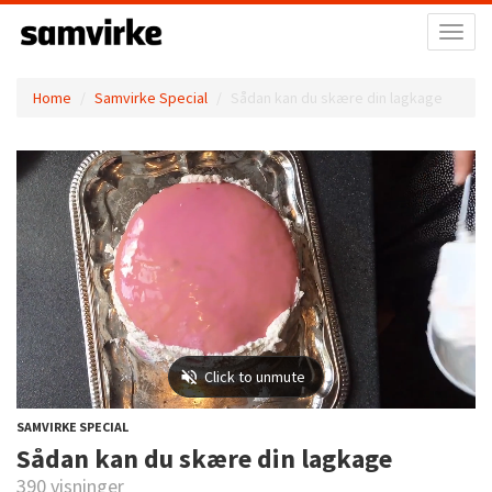
Toggl
naviga
Home
Samvirke Special
Sådan kan du skære din lagkage
SAMVIRKE SPECIAL
Sådan kan du skære din lagkage
390 visninger