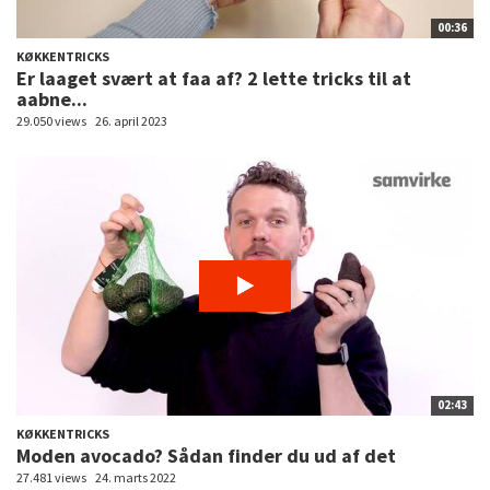
00:36
KØKKENTRICKS
Er laaget svært at faa af? 2 lette tricks til at
aabne...
29.050 views
26. april 2023
02:43
KØKKENTRICKS
Moden avocado? Sådan finder du ud af det
27.481 views
24. marts 2022