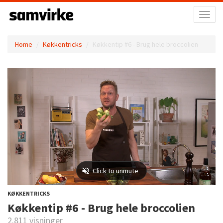
Toggl
naviga
Home
Køkkentricks
Køkkentip #6 - Brug hele broccolien
KØKKENTRICKS
Køkkentip #6 - Brug hele broccolien
2.811 visninger