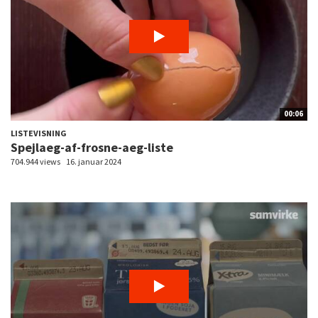
00:06
LISTEVISNING
Spejlaeg-af-frosne-aeg-liste
704.944 views
16. januar 2024