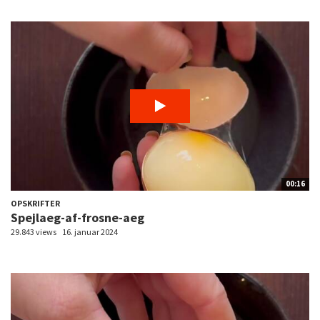
00:16
OPSKRIFTER
Spejlaeg-af-frosne-aeg
29.843 views
16. januar 2024