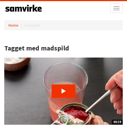
Toggl
naviga
Home
madspild
Tagget med madspild
00:19