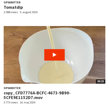
OPSKRIFTER
Tomatdip
2.088 views
5. august 2024
00:25
OPSKRIFTER
copy_CFD7776A-BCFC-4673-9B90-
5CFE9E1152D7.mov
3.773 views
16. maj 2024