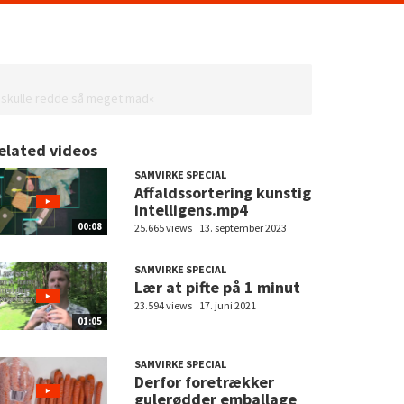
vi skulle redde så meget mad«
elated videos
SAMVIRKE SPECIAL
Affaldssortering kunstig
intelligens.mp4
00:08
25.665 views
13. september 2023
SAMVIRKE SPECIAL
Lær at pifte på 1 minut
23.594 views
17. juni 2021
01:05
SAMVIRKE SPECIAL
Derfor foretrækker
gulerødder emballage