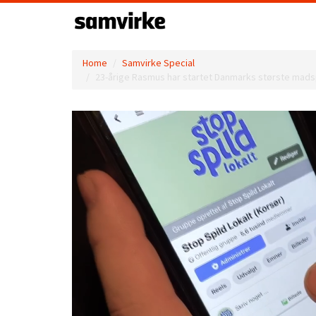
Home
Samvirke Special
23-årige Rasmus har startet Danmarks største madspil