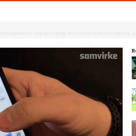
dsorganisation: »Jeg havde aldrig i min vildeste fantasi forestillet mig, 
R