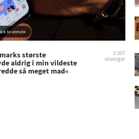
2.507
nmarks største
visninger
e aldrig i min vildeste
le redde så meget mad«