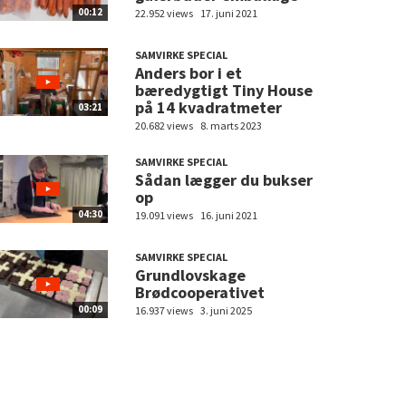
00:12
22.952 views
17. juni 2021
SAMVIRKE SPECIAL
Anders bor i et
bæredygtigt Tiny House
på 14 kvadratmeter
03:21
20.682 views
8. marts 2023
SAMVIRKE SPECIAL
Sådan lægger du bukser
op
04:30
19.091 views
16. juni 2021
SAMVIRKE SPECIAL
Grundlovskage
Brødcooperativet
00:09
16.937 views
3. juni 2025