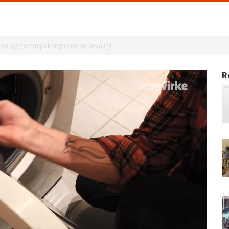
ågen og gummipakningerne af jævnligt
R