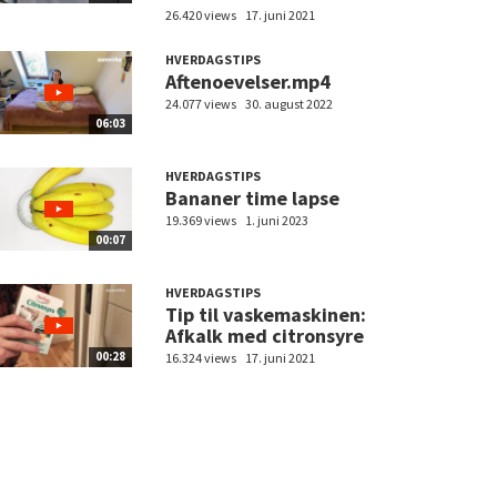
26.420 views
17. juni 2021
HVERDAGSTIPS
Aftenoevelser.mp4
24.077 views
30. august 2022
06:03
HVERDAGSTIPS
Bananer time lapse
19.369 views
1. juni 2023
00:07
HVERDAGSTIPS
Tip til vaskemaskinen:
Afkalk med citronsyre
00:28
16.324 views
17. juni 2021