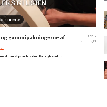
3.997
en og gummipakningerne af
visninger
etøj
maskinen af på indersiden. Både glasset og