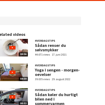
elated videos
HVERDAGSTIPS
Sådan renser du
sølvsmykker
00:56
44.671 views
17. juni 2021
HVERDAGSTIPS
Yoga i sengen - morgen-
oevelser
04:59
39.035 views
29. august 2022
HVERDAGSTIPS
Sådan køler du hurtigt
bilen ned i
sommervarmen
00:53