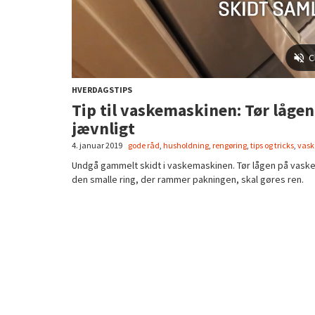
HVERDAGSTIPS
Tip til vaskemaskinen: Tør låg
jævnligt
4. januar 2019
gode råd
,
husholdning
,
rengøring
,
tips og tricks
,
vask
Undgå gammelt skidt i vaskemaskinen. Tør lågen på vaske
den smalle ring, der rammer pakningen, skal gøres ren.