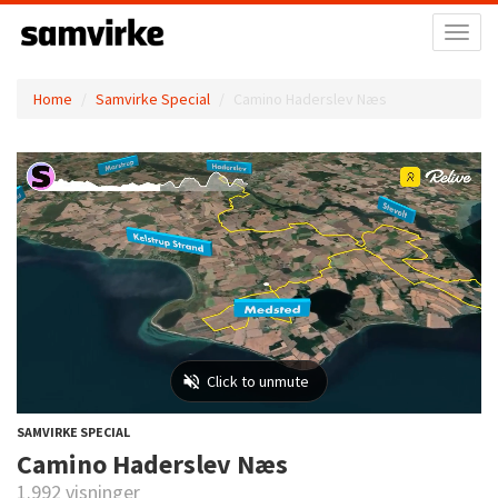
Toggl
naviga
Home
Samvirke Special
Camino Haderslev Næs
SAMVIRKE SPECIAL
Camino Haderslev Næs
1.992 visninger