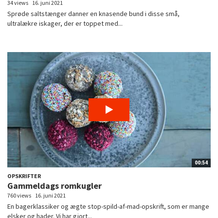
34 views
16. juni 2021
Sprøde saltstænger danner en knasende bund i disse små,
ultralækre iskager, der er toppet med...
00:54
OPSKRIFTER
Gammeldags romkugler
760 views
16. juni 2021
En bagerklassiker og ægte stop-spild-af-mad-opskrift, som er mange
elsker og hader. Vi har gjort...