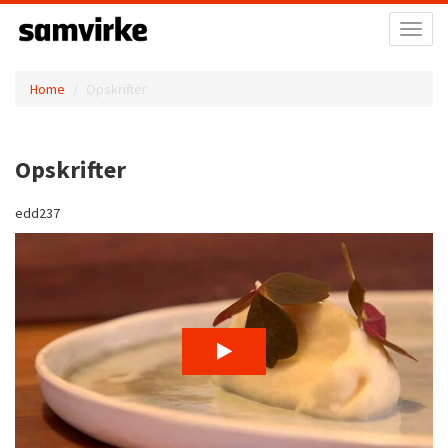
Toggl
naviga
Home
Opskrifter
Opskrifter
edd237