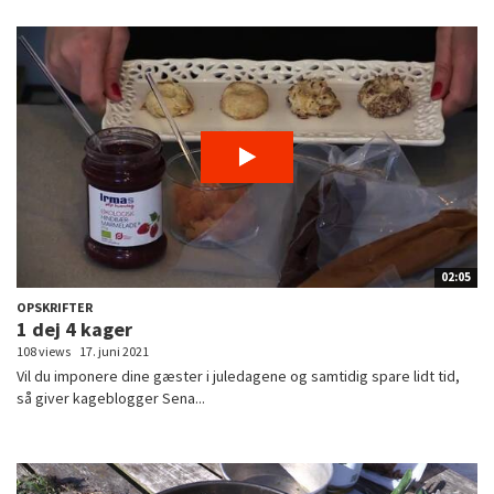
02:05
OPSKRIFTER
1 dej 4 kager
108 views
17. juni 2021
Vil du imponere dine gæster i juledagene og samtidig spare lidt tid,
så giver kageblogger Sena...