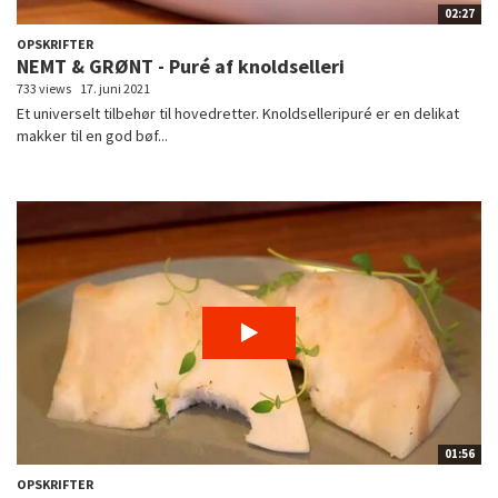
02:27
OPSKRIFTER
NEMT & GRØNT - Puré af knoldselleri
733 views
17. juni 2021
Et universelt tilbehør til hovedretter. Knoldselleripuré er en delikat
makker til en god bøf...
01:56
OPSKRIFTER