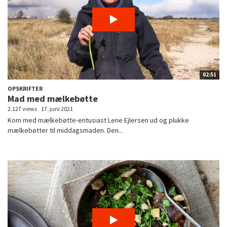
02:51
OPSKRIFTER
Mad med mælkebøtte
2.127 views
17. juni 2021
Kom med mælkebøtte-entusiast Lene Ejlersen ud og plukke
mælkebøtter til middagsmaden. Den...