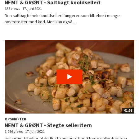
NEMT & GRØNT - Saltbagt knoldselleri
666 views
17. juni 2021
Den saltbagte hele knoldselleri fungerer som tilbehør i mange
hovedretter med kød. Men kan også...
01:58
OPSKRIFTER
NEMT & GRØNT - Stegte selleritern
1.066 views
17. juni 2021
Lynhurtigt tilbehør til de fleste hovedretter. Stegte selleritern kan