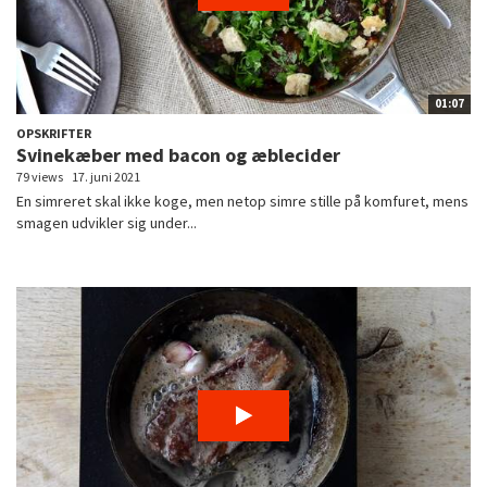
01:07
OPSKRIFTER
Svinekæber med bacon og æblecider
79 views
17. juni 2021
En simreret skal ikke koge, men netop simre stille på komfuret, mens
smagen udvikler sig under...