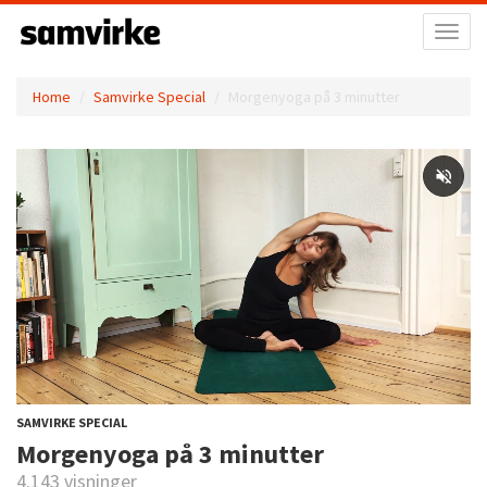
Toggl
naviga
Home
Samvirke Special
Morgenyoga på 3 minutter
SAMVIRKE SPECIAL
Morgenyoga på 3 minutter
4.143 visninger