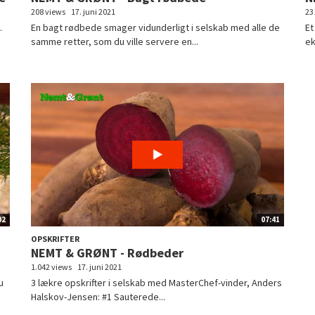
208 views
17. juni 2021
23
.
En bagt rødbede smager vidunderligt i selskab med alle de
Et
samme retter, som du ville servere en...
ek
02
07:41
OPSKRIFTER
NEMT & GRØNT - Rødbeder
1.042 views
17. juni 2021
u
3 lækre opskrifter i selskab med MasterChef-vinder, Anders
Halskov-Jensen: #1 Sauterede...