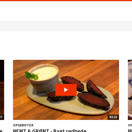
27
02:21
OPSKRIFTER
OP
e
NEMT & GRØNT - Bagt rødbede
N