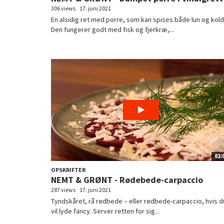
306 views
17. juni 2021
En alsidig ret med porre, som kan spises både lun og kold
Den fungerer godt med fisk og fjerkræ,...
02:
OPSKRIFTER
NEMT & GRØNT - Rødebede-carpaccio
287 views
17. juni 2021
Tyndskåret, rå rødbede – eller rødbede-carpaccio, hvis d
vil lyde fancy. Server retten for sig...