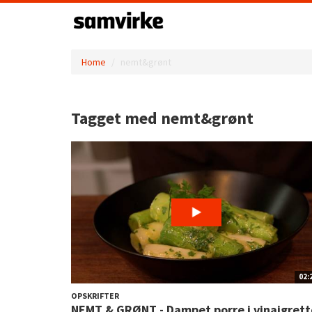
Home
nemt&grønt
Tagget med nemt&grønt
02:
OPSKRIFTER
NEMT & GRØNT - Dampet porre i vinaigrett