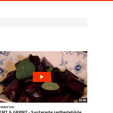
01:46
SKRIFTER
EMT & GRØNT - Sauterede rødbedebåde